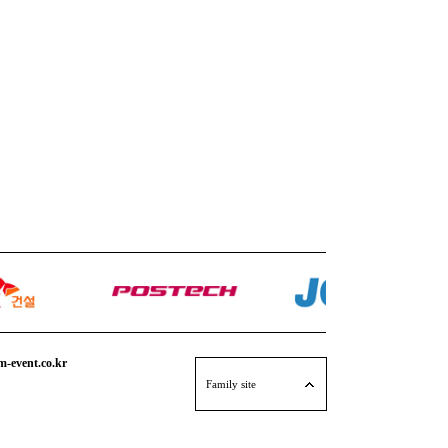
event.co.kr
엠애드팩토리
Family site
퍼포먼스 연출단 M