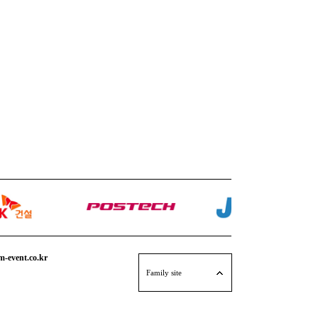
event.co.kr
엠애드팩토리
Family site
퍼포먼스 연출단 M