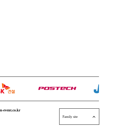
event.co.kr
엠애드팩토리
Family site
퍼포먼스 연출단 M