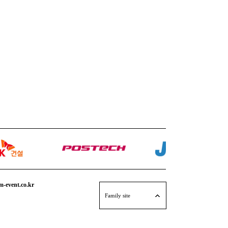
event.co.kr
엠애드팩토리
Family site
퍼포먼스 연출단 M