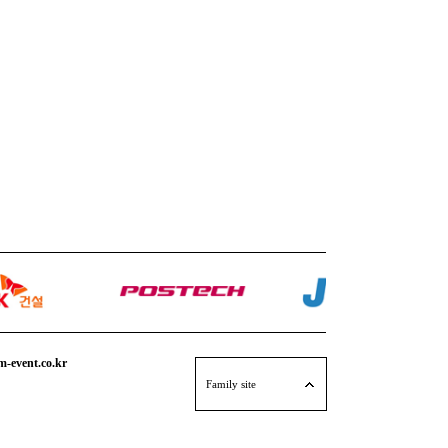
event.co.kr
엠애드팩토리
Family site
퍼포먼스 연출단 M